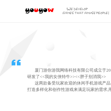
厦门游你游我网络科技有限公司成立于20
研发了<<我的女侠特牛>><<胖子别消我>>
这两款备受玩家欢迎的休闲手机游戏产品.
打造多样化和创作性游戏来满足玩家的需求,