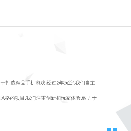
于打造精品手机游戏.经过2年沉淀,我们自主
风格的项目,我们注重创新和玩家体验,致力于