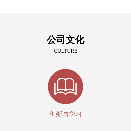
公司文化
CULTURE
创新与学习