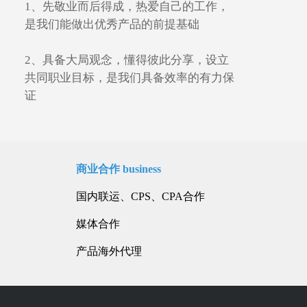
1、先敬业而后得成，热爱自己的工作，
是我们能做出优秀产品的前提基础
2、具备大局观念，懂得彼此分享，设立
共同职业目标，是我们具备效率的有力保
证
商业合作 business
国内联运、CPS、CPA合作
媒体合作
产品海外代理